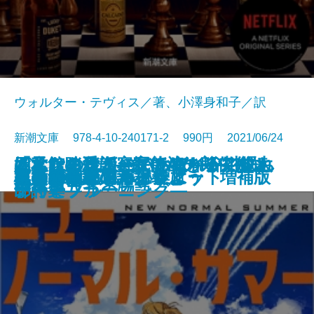
ウォルター・テヴィス／著、小澤身和子／訳
新潮文庫 978-4-10-240171-2 990円 2021/06/24
あなたの後ろにいるだれか―眠れ
姫君を喰う話―宇能鴻一郎傑作短
「私」を受け容れて生きる―父と
四元館の殺人―探偵AIのリアル・
ぼくはイエローでホワイトで、ち
さよならは仮のことば―谷川俊太
文庫
電子書籍あり
炎舞館の殺人
マリコ、うまくいくよ
冥界からの電話
さらば南紀の海よ
ざんねんなスパイ
夏の騎士
クイーンズ・ギャンビット
ニューノーマル・サマー
私の少女マンガ講義
ほんのきろく
火のないところに煙は
本当の翻訳の話をしよう 増補版
ハレルヤ！
月まで三キロ
ぬ夜の八つの物語―
編集―
母の娘―
ディープラーニング―
ょっとブルー
郎詩集―