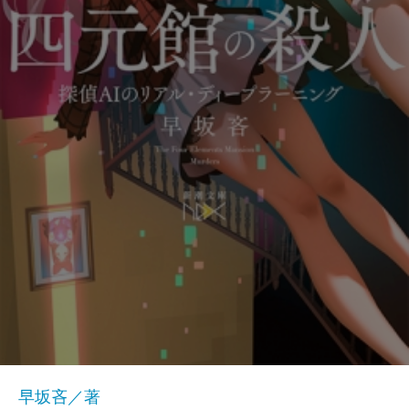
早坂吝／著