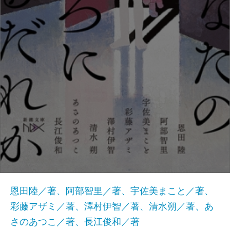
恩田陸／著、阿部智里／著、宇佐美まこと／著、
彩藤アザミ／著、澤村伊智／著、清水朔／著、あ
さのあつこ／著、長江俊和／著