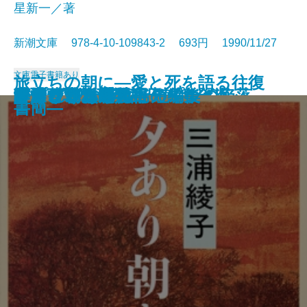
星新一／著
新潮文庫 978-4-10-109843-2 693円 1990/11/27
文庫
電子書籍あり
旅立ちの朝に―愛と死を語る往復
コンスタンティノープルの陥落
池波正太郎の銀座日記［全］
河童が覗いたインド
春燈
秀吉と武吉 目を上げれば海
李香蘭 私の半生
秘伝の声〔上〕
秘伝の声〔下〕
姥うかれ
ありふれた手法
夕あり朝あり
ランゲルハンス島の午後
方舟さくら丸
本所しぐれ町物語
かくれさと苦界行
フィツジェラルド短編集
カンヴァスの柩
リプレイ
酔いどれ次郎八
書簡―