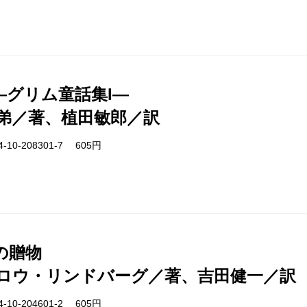
―グリム童話集I―
弟／著、植田敏郎／訳
-10-208301-7 605円
の贈物
ロウ・リンドバーグ／著、吉田健一／訳
-10-204601-2 605円