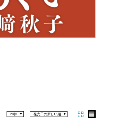
Nex
t
20件
発売日の新しい順