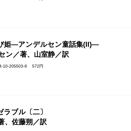
姫―アンデルセン童話集(II)―
セン／著、山室静／訳
-10-205503-8 572円
ゼラブル〔二〕
著、佐藤朔／訳