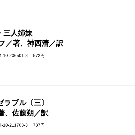
・三人姉妹
フ／著、神西清／訳
-10-206501-3 572円
ゼラブル〔三〕
著、佐藤朔／訳
-10-211703-3 737円