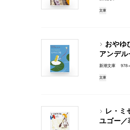
文庫
おやゆび
アンデル
新潮文庫 978-4
文庫
レ・ミ
ユゴー／