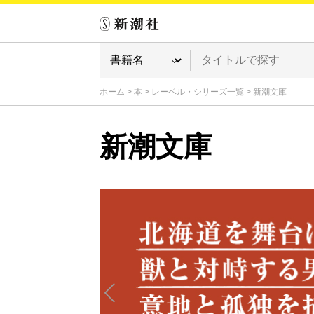
ホーム
>
本
>
レーベル・シリーズ一覧
>
新潮文庫
新潮文庫