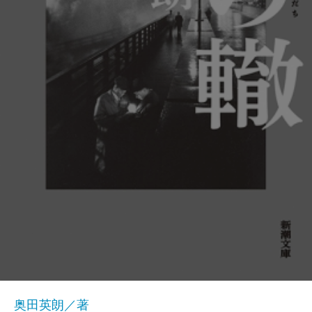
奥田英朗／著