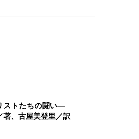
ナリストたちの闘い―
／著、古屋美登里／訳