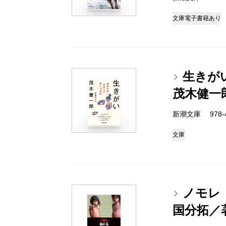
文庫
電子書籍あり
生きが
茂木健一
新潮文庫 978-4-
文庫
ノモレ
国分拓／