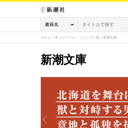
ホーム
>
本
>
レーベル・シリーズ一覧
>
新潮文庫
新潮文庫