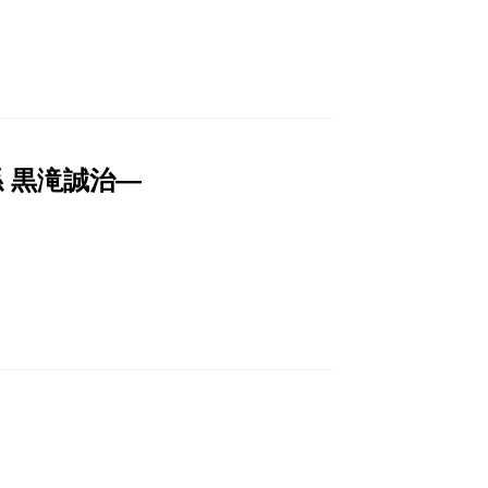
 黒滝誠治―