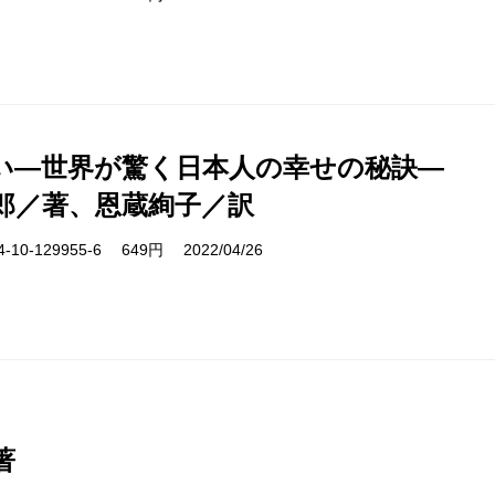
い―世界が驚く日本人の幸せの秘訣―
郎／著、恩蔵絢子／訳
10-129955-6 649円 2022/04/26
著