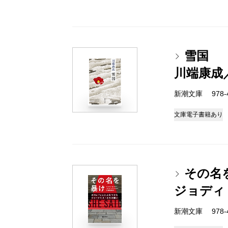
雪国
川端康成
新潮文庫 978-4-
文庫
電子書籍あり
その名
ジョディ
新潮文庫 978-4-