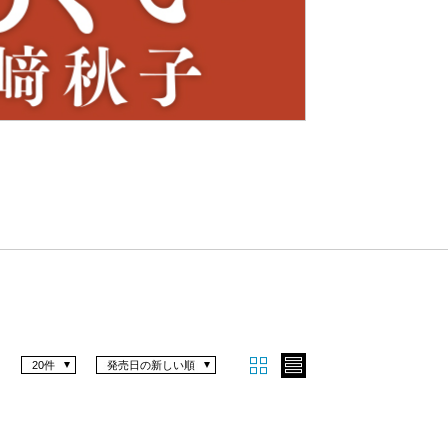
Nex
t
20件
発売日の新しい順