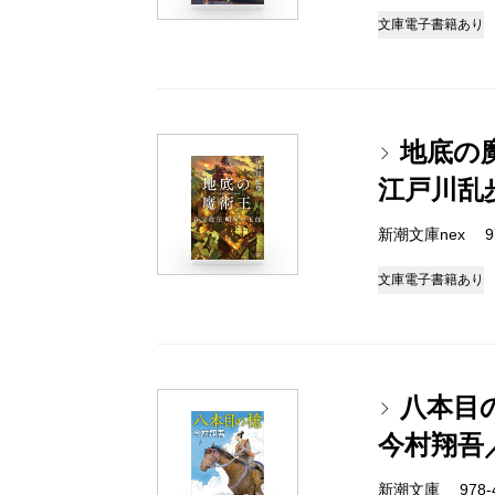
文庫
電子書籍あり
地底の
江戸川乱
新潮文庫nex 978
文庫
電子書籍あり
八本目
今村翔吾
新潮文庫 978-4-