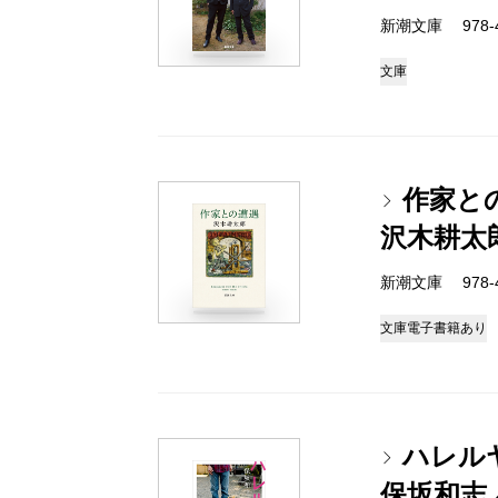
新潮文庫 978-4-
文庫
作家と
沢木耕太
新潮文庫 978-4-
文庫
電子書籍あり
ハレル
保坂和志