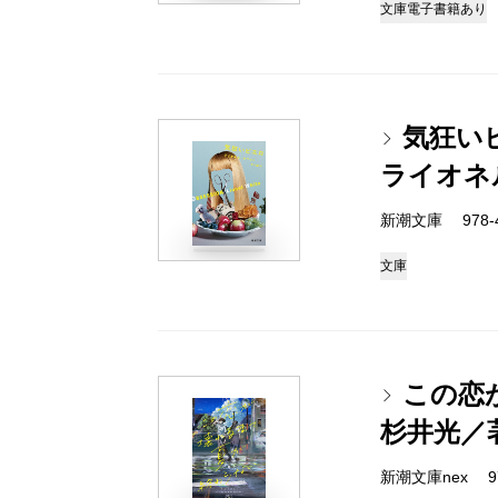
文庫
電子書籍あり
気狂い
ライオネ
新潮文庫 978-4-
文庫
この恋
杉井光／
新潮文庫nex 978