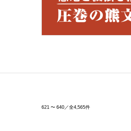
Pre
v
621 〜 640／全4,565件