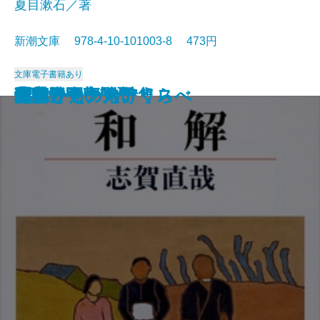
夏目漱石／著
新潮文庫 978-4-10-101003-8 473円
文庫
電子書籍あり
猟銃・闘牛
ヴェルレーヌ詩集
草枕
斜陽
高村光太郎詩集
歌行燈・高野聖
土
真実一路
老妓抄
坊っちゃん
和解
ヰタ・セクスアリス
出家とその弟子
にごりえ・たけくらべ
武蔵野
白痴
青年
雁
それから
門