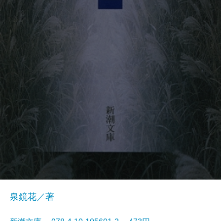
泉鏡花／著