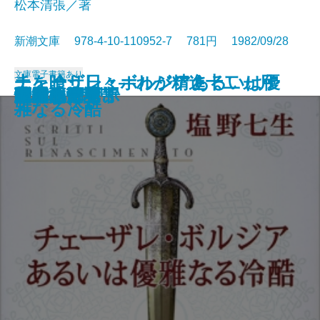
松本清張／著
新潮文庫 978-4-10-110952-7 781円 1982/09/28
文庫
電子書籍あり
チェーザレ・ボルジアあるいは優
土を喰う日々―わが精進十二ヵ月
さむらい劇場
羆嵐
日本の喜劇人
黄金の日日
箱男
輝ける闇
雨の山吹
天才画の女
憎悪の依頼
砂漠の塩
冤罪
未来いそっぷ
続 泥流地帯
隠花の飾り
新樹の言葉
水の肌
楽天旅日記
泥流地帯
雅なる冷酷
―