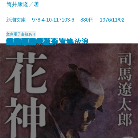
筒井康隆／著
新潮文庫 978-4-10-117103-6 880円 1976/11/02
文庫
電子書籍あり
日本の伝説
城塞〔上〕
城塞〔中〕
城塞〔下〕
妖精配給会社
冬の鷹
幼き日のこと・青春放浪
栄光の岩壁〔上〕
栄光の岩壁〔下〕
狂気の沙汰も金次第
花神〔上〕
花神〔中〕
花神〔下〕
二百十日・野分
坑夫
文鳥・夢十夜
幸福な死
マイ国家
雄気堂々〔上〕
雄気堂々〔下〕