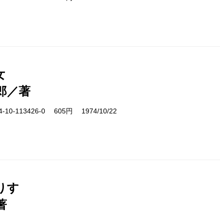
女
郎／著
10-113426-0 605円 1974/10/22
りす
著