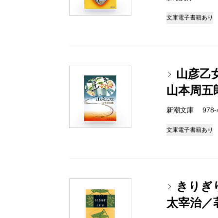
文庫
電子書籍あり
山彦乙
山本周五
新潮文庫 978-4-
文庫
電子書籍あり
きりぎ
太宰治／