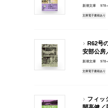
新潮文庫 978-4-
文庫
電子書籍あり
R62
安部公房
新潮文庫 978-4-
文庫
電子書籍あり
フィッ
開高健／