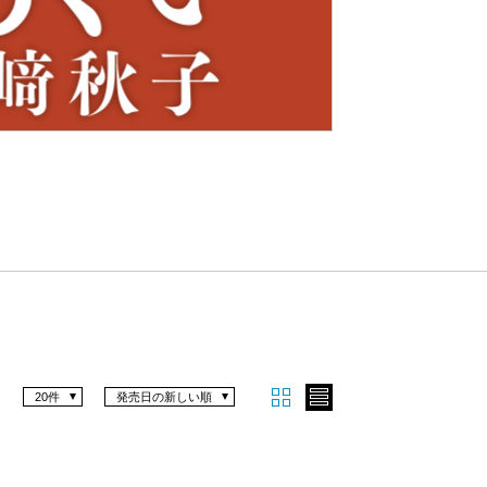
Nex
t
20件
発売日の新しい順