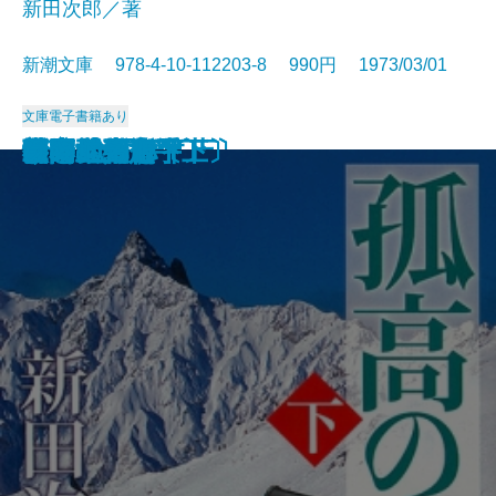
新田次郎／著
新潮文庫 978-4-10-112203-8 990円 1973/03/01
文庫
電子書籍あり
西郷と大久保
惜別
冬の旅
気まぐれ指数
新史 太閤記〔上〕
新史 太閤記〔下〕
塩狩峠
砂の器〔下〕
砂の器〔上〕
孤高の人〔上〕
孤高の人〔下〕
山本五十六〔上〕
山本五十六〔下〕
谷間の百合
時間の習俗
二十世紀旗手
額田女王
影の地帯
グッド・バイ
ひとごろし