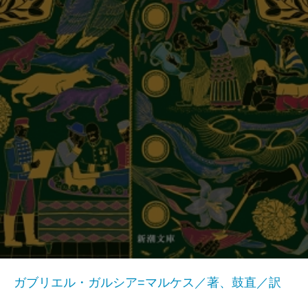
ガブリエル・ガルシア=マルケス／著、鼓直／訳