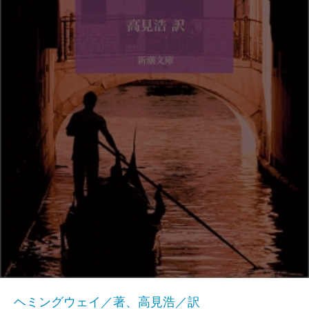
ヘミングウェイ／著、高見浩／訳