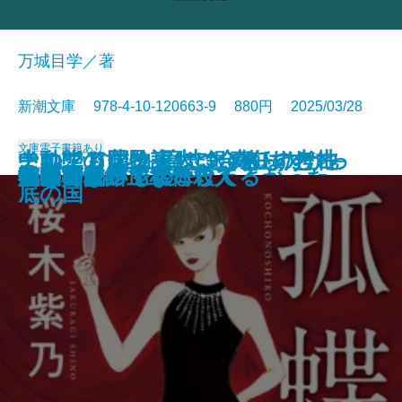
万城目学／著
新潮文庫 978-4-10-120663-9 880円 2025/03/28
文庫
電子書籍あり
このクリニックはつぶれます！─
中動態の世界─意志と責任の考古
それでも僕は東大に合格したかっ
ナルニア国物語4 銀のいすと地
河を渡って木立の中へ
逃げろ逃げろ逃げろ！
灼熱の魂
銃を持つ花嫁
光の犬
東大なんか入らなきゃよかった
あの子とQ
孤蝶の城
春のこわいもの
アマチュア
母親になって後悔してる
族長の秋
美澄真白の正なる殺人
小暮写眞館〔上〕
小暮写眞館〔下〕
沈むフランシス
医療コンサル高柴一香の診断─
学─
た─偏差値35からの大逆転─
底の国