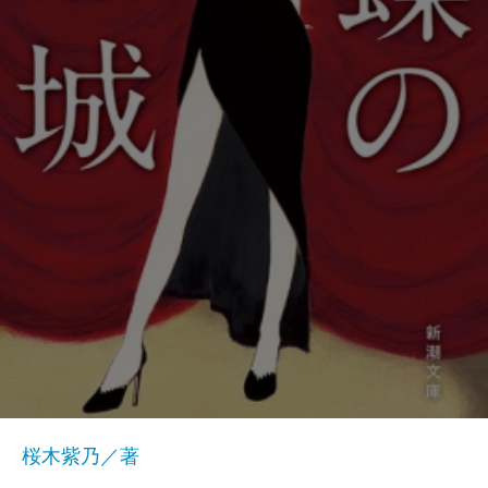
桜木紫乃／著