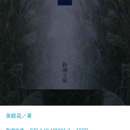
泉鏡花／著