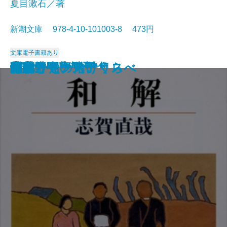
夏目漱石／著
新潮文庫 978-4-10-101003-8 473円
文庫
電子書籍あり
猟銃・闘牛
ヴェルレーヌ詩集
草枕
斜陽
高村光太郎詩集
歌行燈・高野聖
土
真実一路
老妓抄
坊っちゃん
和解
ヰタ・セクスアリス
出家とその弟子
にごりえ・たけくらべ
武蔵野
白痴
青年
雁
それから
門