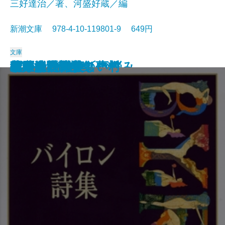
三好達治／著、河盛好蔵／編
新潮文庫 978-4-10-119801-9 649円
文庫
孤独な散歩者の夢想
ゲーテ詩集
脂肪の塊・テリエ館
パルムの僧院〔下〕
巴里の憂鬱
若きウェルテルの悩み
ハイネ詩集
女の一生
パルムの僧院〔上〕
三好達治詩集
バイロン詩集
春琴抄
風立ちぬ・美しい村
ヴィヨンの妻
北原白秋詩集
萩原朔太郎詩集
ヘッセ詩集
春の嵐
椿姫
春