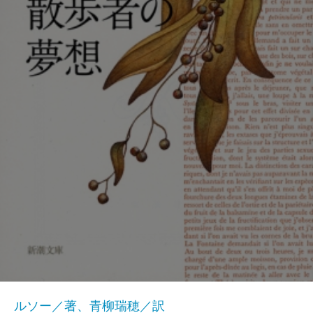
ルソー／著、青柳瑞穂／訳