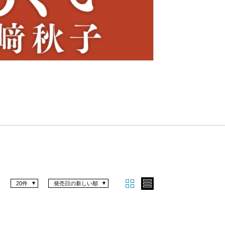
Nex
t
20件
発売日の新しい順