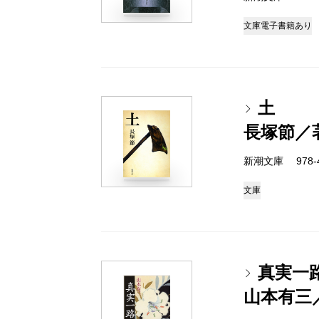
文庫
電子書籍あり
土
長塚節／
新潮文庫 978-4
文庫
真実一
山本有三