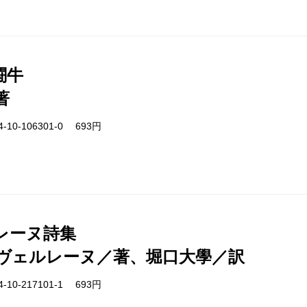
闘牛
著
-10-106301-0 693円
レーヌ詩集
ヴェルレーヌ／著、堀口大學／訳
-10-217101-1 693円