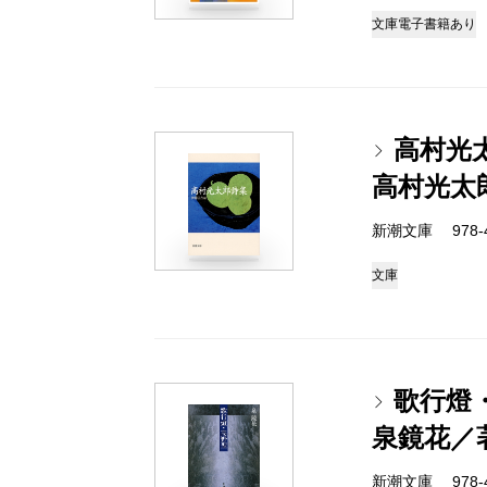
文庫
電子書籍あり
高村光
高村光太
新潮文庫 978-4
文庫
歌行燈
泉鏡花／
新潮文庫 978-4