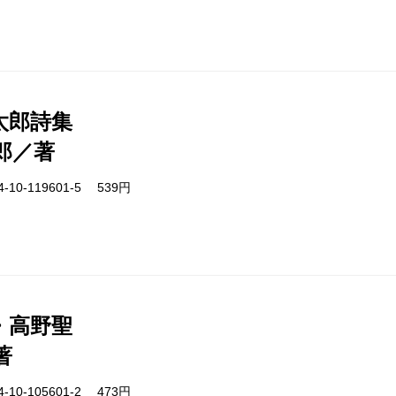
太郎詩集
郎／著
-10-119601-5 539円
・高野聖
著
-10-105601-2 473円