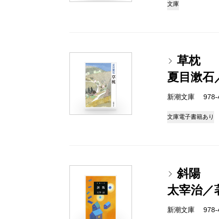
文庫
草枕
夏目漱石
新潮文庫 978-4
文庫
電子書籍あり
斜陽
太宰治／
新潮文庫 978-4