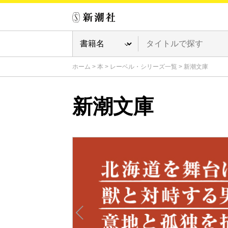
ホーム
>
本
>
レーベル・シリーズ一覧
>
新潮文庫
新潮文庫