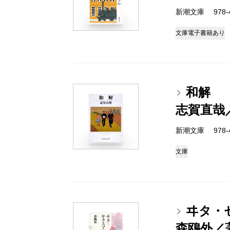
新潮文庫 978-4
文庫
電子書籍あり
和解
志賀直哉
新潮文庫 978-4
文庫
ヰタ・
森鴎外／