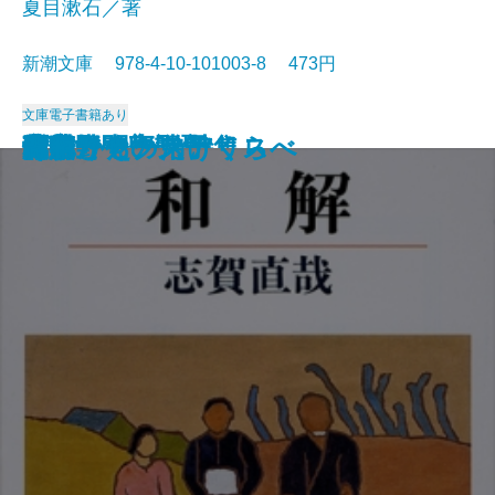
夏目漱石／著
新潮文庫 978-4-10-101003-8 473円
文庫
電子書籍あり
猟銃・闘牛
ヴェルレーヌ詩集
草枕
斜陽
高村光太郎詩集
歌行燈・高野聖
土
真実一路
老妓抄
坊っちゃん
和解
ヰタ・セクスアリス
出家とその弟子
にごりえ・たけくらべ
武蔵野
白痴
青年
雁
それから
門