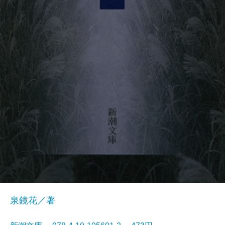
泉鏡花／著