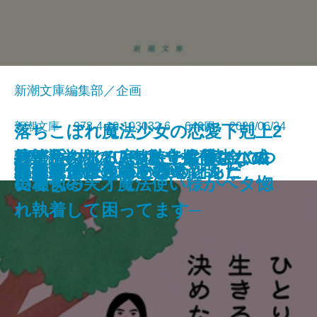
新潮文庫編集部／企画
新潮文庫 978-4-10-103032-6 649円 2026/06/24
落ちこぼれ魔法少女の恋愛下剋上2
絞首台のある庭─私立探偵マニ
君が手にするはずだった黄金につ
熟達論─人はいつまでも学び、成
バイ・タイム─整時士佐藤スバル
─魔法学校のワケあり劣等生なの
文庫
ともぐい
リリアン
脇役探偵は見逃さない
隣人
聖女が、壺
龍の隠し子 幽世の薬剤師
プレゼント
あなたはここにいなくとも
きろくのほん
ひとりで生きると決めたんだ
成瀬は信じた道をいく
星を織る
ロボットが泣いた夜
血道
小公女たちのしあわせレシピ
ー・ムーン─
いて
長できる─
の哀切─
に稀代の天才魔法使い様がベタ惚
れ執着して困ってます─