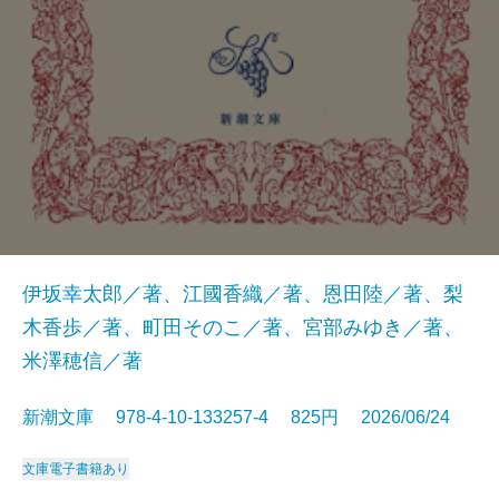
伊坂幸太郎／著、江國香織／著、恩田陸／著、梨
木香歩／著、町田そのこ／著、宮部みゆき／著、
米澤穂信／著
新潮文庫 978-4-10-133257-4 825円 2026/06/24
文庫
電子書籍あり