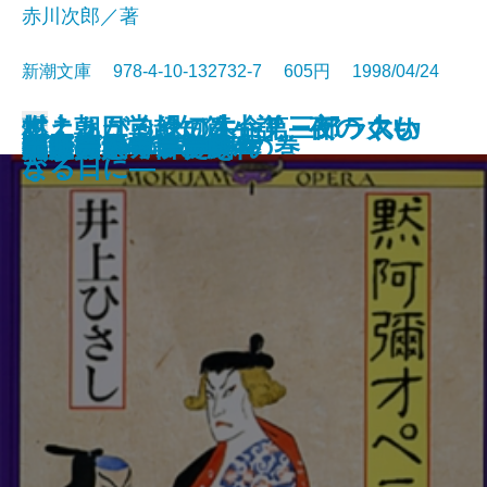
赤川次郎／著
新潮文庫 978-4-10-132732-7 605円 1998/04/24
イニュニック［生命］―アラスカ
村上朝日堂超短篇小説 夜のくも
燃えあがる緑の木―第三部 大い
文庫
プリズンの満月
義男の青春・別離
生きものたちの部屋
町でいちばんの美女
こころの処方箋
父と子
明治の人物誌
陋巷に在り〔3〕媚の巻
子子家庭は大当り！
黙阿彌オペラ
海は涸いていた
花盗人
大博打
白い犬とワルツを
日々の泡
無能の人・日の戯れ
ホリー・ガーデン
の原野を旅する―
ざる
なる日に―