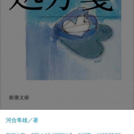
河合隼雄／著