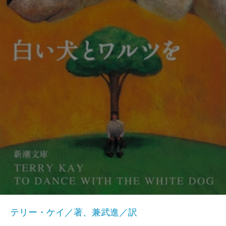
テリー・ケイ／著、兼武進／訳