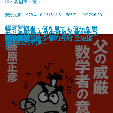
湯本香樹実／著
新潮文庫 978-4-10-131512-6 506円 1997/06/30
文庫
電子書籍あり
蝶々と戦車・何を見ても何かを思
ねじまき鳥クロニクル―第3部
わしの眼は十年先が見える―大原
晏子〔一〕
晏子〔二〕
トゥインクル・ボーイ
流星たちの宴
陋巷に在り〔2〕呪の巻
リヴィエラを撃て〔上〕
リヴィエラを撃て〔下〕
天狗争乱
ポプラの秋
父の威厳 数学者の意地
天鵞絨物語
家族趣味
牛への道
母の影
閉鎖病棟
いだす―ヘミングウェイ全短編
明和絵暦
夕顔
鳥刺し男編―
孫三郎の生涯―
3―