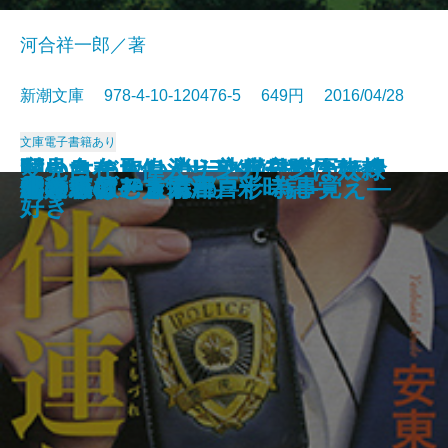
河合祥一郎／著
新潮文庫 978-4-10-120476-5 649円 2016/04/28
文庫
電子書籍あり
いいとこ取り！ 熟年交際のスス
村上ラヂオ3―サラダ好きのライ
闇の女たち―消えゆく日本人街娼
あきらめない心―心臓外科医は命
変見自在 偉人リンカーンは奴隷
スクールカースト殺人教室
イン・ザ・ヘブン
私のなかの彼女
ヘタウマな愛
深読みシェイクスピア
シェイクスピアの正体
伴連れ
雪まろげ―古手屋喜十 為事覚え―
雪の果て―人情江戸彩時記―
蛍の森
僕の名はアラム
結婚式のメンバー
トリモノート
小さいおじさん
ひとり飲む、京都
メ
オン―
の記録―
をつなぐ―
好き