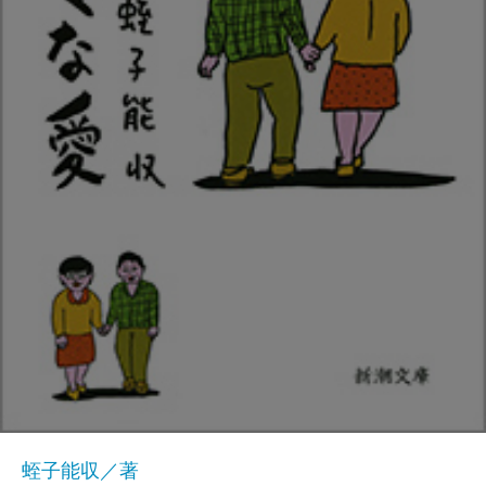
蛭子能収／著