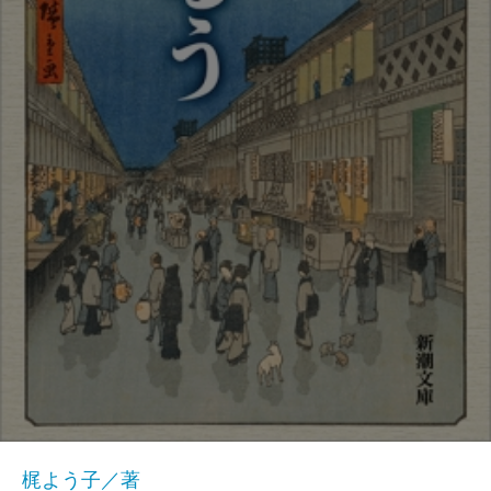
梶よう子／著