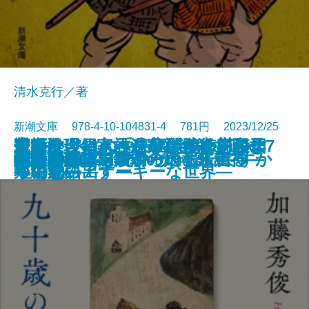
清水克行／著
新潮文庫 978-4-10-104831-4 781円 2023/12/25
近親殺人―家族が家族を殺すとき
今夜は、鍋。―温かな食卓を囲む7
魔女推理―きっといつか、恋のよ
アルマジロの手―宇能鴻一郎傑作
室町は今日もハードボイルド―日
華のかけはし―東福門院徳川和子
広重ぶるう
母親病
冬の日誌／内面からの報告書
ナッシング・マン
婚活1000本ノック
九十歳のラブレター
阿修羅草紙
破天荒
生贄の門
奇譚蒐集録―鉄環の娘と来訪神―
だってバズりたいじゃないですか
大絵画展
地中の星―東京初の地下鉄走る―
聖者のかけら
文庫
電子書籍あり
―
つの物語―
うに思い出す―
短編集―
本中世のアナーキーな世界―
―