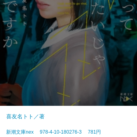
喜友名トト／著
新潮文庫nex 978-4-10-180276-3 781円