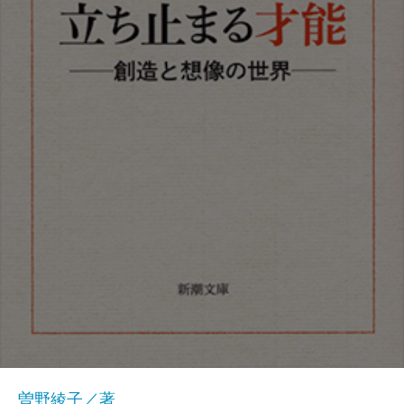
曽野綾子／著