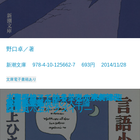
野口卓／著
新潮文庫 978-4-10-125662-7 693円 2014/11/28
文庫
電子書籍あり
ここで死神から残念なお知らせで
賢者の贈りもの―O・ヘンリー傑
立ち止まる才能―創造と想像の世
人類が知っていることすべての短
人類が知っていることすべての短
未来探偵アドのネジれた事件簿―
ブタカン！～池谷美咲の演劇部日
ひとつ火の粉の雪の中
飛ぶ教室
わたしがいなかった街で
烈しい生と美しい死を
母さんの「あおいくま」
オオカミの護符
隠れ蓑―北町奉行所朽木組―
言語小説集
ひなこまち
えどさがし
小公女
絶望名人カフカの人生論
大神兄弟探偵社
す。
作選I―
界―
い歴史〔上〕
い歴史〔下〕
タイムパラドクスイリ―
誌～