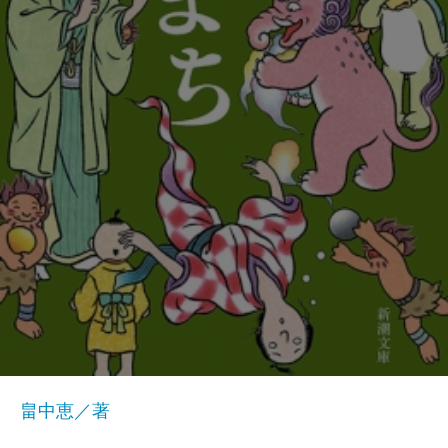
畠中恵／著