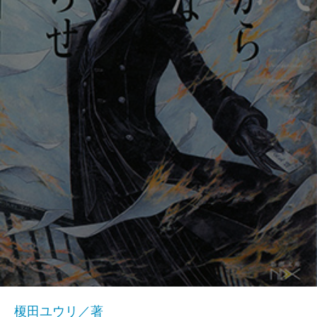
榎田ユウリ／著