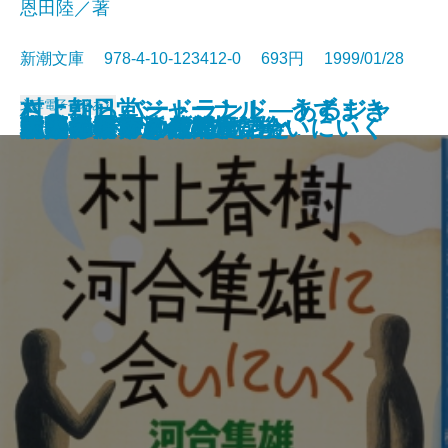
恩田陸／著
新潮文庫 978-4-10-123412-0 693円 1999/01/28
村上朝日堂ジャーナル うずまき
さよならバードランド―あるジャ
文庫
電子書籍あり
舞姫通信
きのね〔上〕
きのね〔下〕
「死の医学」への日記
いまなぜ青山二郎なのか
水無月の墓
死んでも忘れない
球形の季節
村上春樹、河合隼雄に会いにいく
朱夏
私たちが好きだったこと
女文士
幻色江戸ごよみ
ホワイトアウト
陋巷に在り〔4〕徒の巻
トリエステの坂道
団欒
大人のための残酷童話
猫のみつけかた
ズ・ミュージシャンの回想―