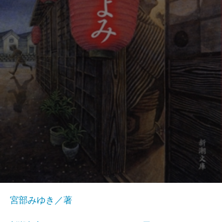
宮部みゆき／著