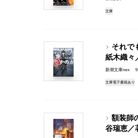
文庫
それで
紙木織々
新潮文庫nex 978
文庫
電子書籍あり
額装師
谷瑞恵／