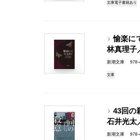
文庫
電子書籍あり
愉楽に
林真理子
新潮文庫 978-4-
文庫
43回
石井光太
新潮文庫 978-4-