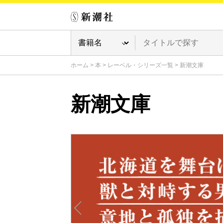
ホーム
>
本
>
レーベル・シリーズ一覧
>
新潮文庫
新潮文庫