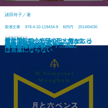
諸田玲子／著
新潮文庫 978-4-10-119434-9 605円 2014/04/30
文庫
電子書籍あり
家族脳―親心と子心は、なぜこう
僕は9歳のときから死と向きあっ
養老孟司の大言論III 大切なこと
なにを食べたらいいの？
情事の終り
無花果の森
あつあつを召し上がれ
転迷―隠蔽捜査4―
ポーカー・フェース
ヒコベエ
幽霊の涙―お鳥見女房―
月と六ペンス
外務省に告ぐ
ナニワ・モンスター
エコラム
虚像の政商〔上〕
虚像の政商〔下〕
末裔
黄昏の岸 暁の天 十二国記
黄昏―たそがれ―
も厄介なのか―
てきた
は言葉にならない