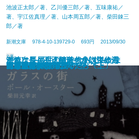
池波正太郎／著、乙川優三郎／著、五味康祐／
著、宇江佐真理／著、山本周五郎／著、柴田錬三
郎／著
新潮文庫 978-4-10-139729-0 693円 2013/09/30
文庫
これはこの世のことならず―たま
激情次長―不正融資を食い止めろ
がんこ長屋―人情時代小説傑作選
隅の風景
管見妄語 始末に困る人
たまゆら
羽越本線 北の追跡者
死ぬときに後悔すること25
図南の翼 十二国記
黒田如水
ガラスの街
代替医療解剖
トモスイ
三国志(十) 五丈原の巻
つぎはぎプラネット
田辺聖子の古典まんだら〔上〕
田辺聖子の古典まんだら〔下〕
ガラシャ
あなたがいる場所
宮本武蔵(八)
しくる―
―
―