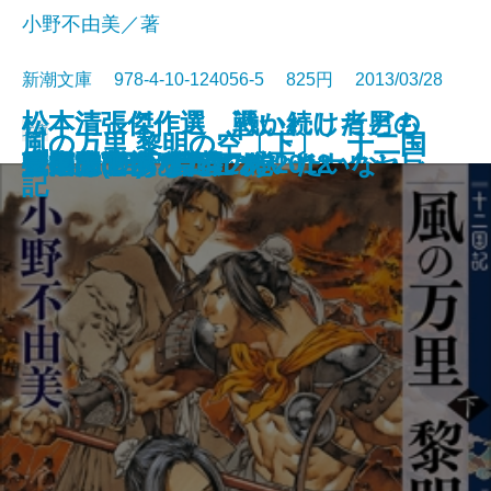
小野不由美／著
新潮文庫 978-4-10-124056-5 825円 2013/03/28
松本清張傑作選 戦い続けた男の
松本清張傑作選 憑かれし者ども
文庫
風の万里 黎明の空〔上〕 十二国
風の万里 黎明の空〔下〕 十二国
下天を謀る〔下〕
ぎっちょんちょん
宮本武蔵(四)
マボロシの鳥
とりあたま事変
三国志(五) 孔明の巻
宮本武蔵(三)
素顔―宮部みゆきオリジナルセレ
―桐野夏生オリジナルセレクショ
一週間
残るは食欲
俺俺
人生のこつあれこれ 2012
砂の上のあなた
もいちどあなたにあいたいな
マドンナ・ヴェルデ
三国志(三) 草莽の巻
三国志(四) 臣道の巻
記
記
クション―
ン―