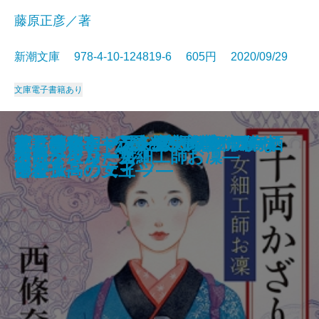
藤原正彦／著
新潮文庫 978-4-10-124819-6 605円 2020/09/29
文庫
電子書籍あり
小説 イタリア・ルネサンス1―ヴ
笑う死体―マンチェスター市警 エ
神話の密室―天久鷹央の事件カル
スクールカースト殺人教室 リベ
オニキスII―公爵令嬢刑事 西有栖
君と漕ぐ3―ながとろ高校カヌー
変見自在 トランプ、ウソつかな
王都の落伍者―ソナンと空人1―
鬼絹の姫―ソナンと空人2―
近代絵画
敗れども負けず
スパイ武士道
十津川警部 赤穂・忠臣蔵の殺意
文庫版 ヒトごろし〔上〕
文庫版 ヒトごろし〔下〕
管見妄語 常識は凡人のもの
千両かざり―女細工師お凜―
信長を生んだ男
樽とタタン
カーテンコール！
ェネツィア―
イダン・ウェイツ―
テ―
ンジ
宮綾子―
部と孤高の女王―
い