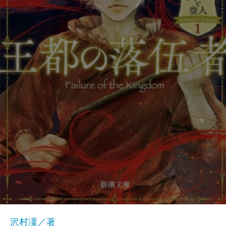
沢村凜／著