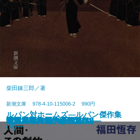
柴田錬三郎／著
新潮文庫 978-4-10-115006-2 990円
ルパン対ホームズ―ルパン傑作集
女坂
ぼんち
江戸川乱歩傑作選
駅前旅館
永すぎた春
眠狂四郎無頼控〔五〕
眠狂四郎無頼控〔四〕
眠狂四郎無頼控〔三〕
眠狂四郎無頼控〔二〕
眠狂四郎無頼控〔一〕
人間・この劇的なるもの
ドイル傑作集(III)―恐怖編―
海と毒薬
暖簾
パニック・裸の王様
青い鳥
白い人・黄色い人
奇岩城―ルパン傑作集(III)―
雨・赤毛―モーム短篇集I―
(V)―