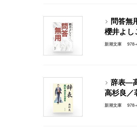
問答無
櫻井よし
新潮文庫 978-4-
辞表―
高杉良／
新潮文庫 978-4-