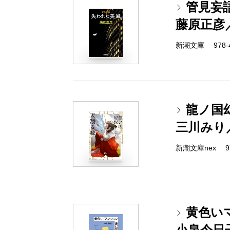
管見妄
藤原正彦
新潮文庫 978-4-
龍ノ国
三川みり
新潮文庫nex 978
黄色い
小泉今日