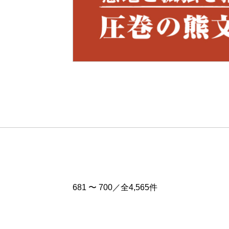
Pre
v
681 〜 700／全4,565件