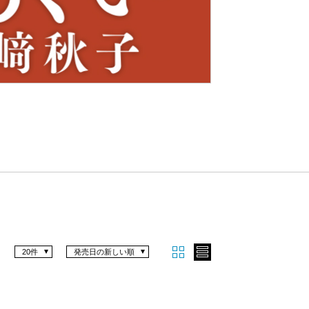
Nex
t
20件
発売日の新しい順