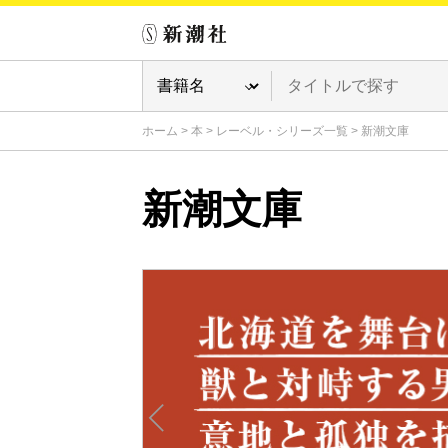
ホーム
>
本
>
レーベル・シリーズ一覧
>
新潮文庫
新潮文庫