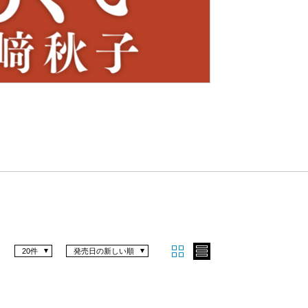
Nex
t
20件
発売日の新しい順