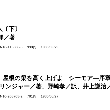
人〔下〕
郎／著
10-115608-8 990円 1980/09/29
、屋根の梁を高く上げよ シーモア―序
サリンジャー／著、野崎孝／訳、井上謙治
10-205703-2 781円 1980/08/27