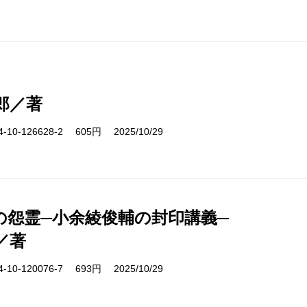
郎／著
10-126628-2 605円 2025/10/29
の怨霊─小余綾俊輔の封印講義─
／著
10-120076-7 693円 2025/10/29