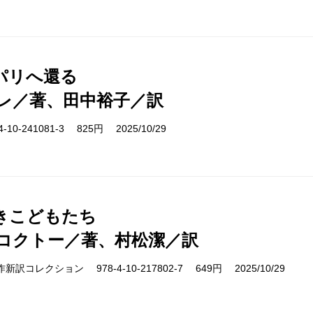
パリへ還る
レ／著、田中裕子／訳
10-241081-3 825円 2025/10/29
きこどもたち
コクトー／著、村松潔／訳
cs 名作新訳コレクション 978-4-10-217802-7 649円 2025/10/29