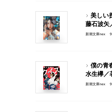
美しい
藤石波矢
新潮文庫nex 978
僕の青
水生欅／
新潮文庫nex 978