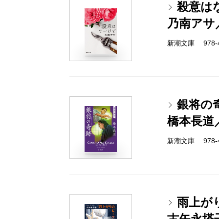
殺意は
乃南アサ
新潮文庫 978-4-
銀将の
橋本長道
新潮文庫 978-4-
雨上が
古矢永塔