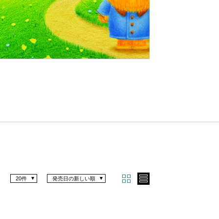
Nex
t
20件
発売日の新しい順