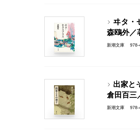
ヰタ・
森鴎外／
新潮文庫 978-4
出家と
倉田百三
新潮文庫 978-4