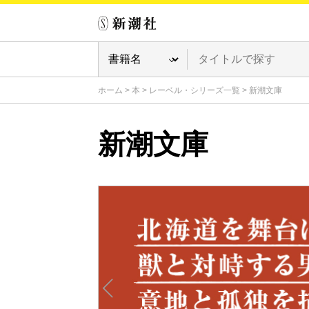
ホーム
>
本
>
レーベル・シリーズ一覧
>
新潮文庫
新潮文庫