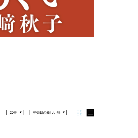
Nex
t
20件
発売日の新しい順