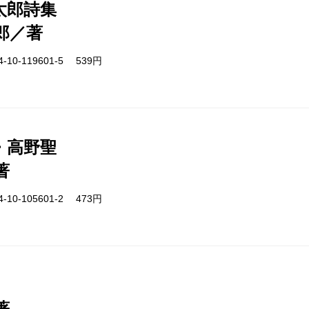
太郎詩集
郎／著
-10-119601-5 539円
・高野聖
著
-10-105601-2 473円
著