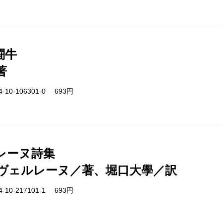
闘牛
著
-10-106301-0 693円
レーヌ詩集
ヴェルレーヌ／著、堀口大學／訳
-10-217101-1 693円