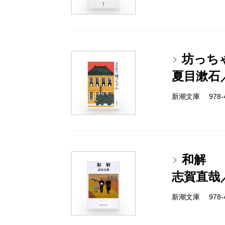
坊っち
夏目漱石
新潮文庫 978-4
和解
志賀直哉
新潮文庫 978-4