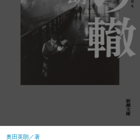
奥田英朗／著