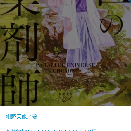
紺野天龍／著