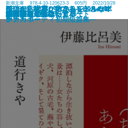
新潮文庫 978-4-10-120623-3 605円 2022/10/28
さよならの言い方なんて知らな
孤独の意味も、女であることの味
ここから世界が始まる―トルーマ
RE:BEL ROBOTICA―レベルロボ
RE:BEL ROBOTICA 0―レベルロ
罪の轍
名人
闇の奥
六畳間ミステリーアパート
幽世の薬剤師2
殺人者
銀花の蔵
私のことならほっといて
道行きや
ポロック生命体
清く貧しく美しく
アガワ家の危ない食卓
自転しながら公転する
56日間
女副署長 祭礼
い。7
わいも
ン・カポーティ初期短篇集―
チカ―
ボチカ 0―