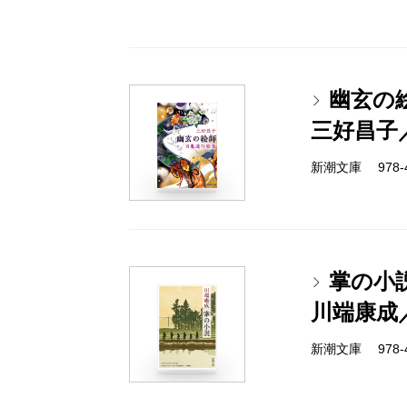
幽玄の
三好昌子
新潮文庫 978-4-
掌の小
川端康成
新潮文庫 978-4-