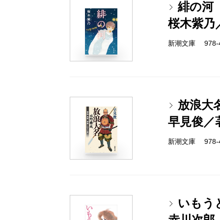
緋の河
桜木紫乃
新潮文庫 978-4-
放浪大
早見俊／
新潮文庫 978-4-
いもう
赤川次郎