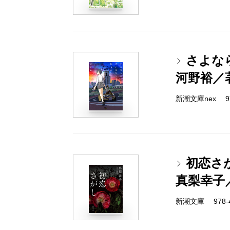
さよな
河野裕／
新潮文庫nex 978
初恋さ
真梨幸子
新潮文庫 978-4-