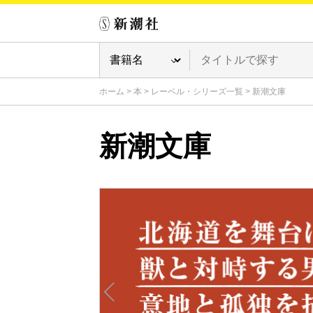
ホーム
>
本
>
レーベル・シリーズ一覧
>
新潮文庫
新潮文庫