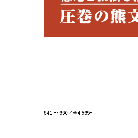
Pre
v
641 〜 660／全4,565件