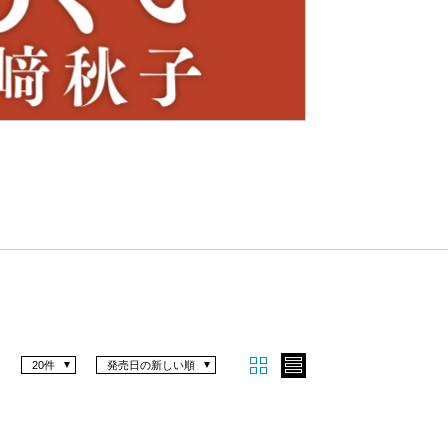
Nex
t
20件
発売日の新しい順