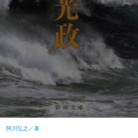
阿川弘之／著