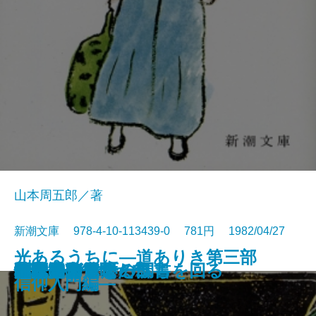
山本周五郎／著
新潮文庫 978-4-10-113439-0 781円 1982/04/27
光あるうちに―道ありき第三部
時雨のあと
雲霧仁左衛門 前
雲霧仁左衛門 後
イエスの生涯
米内光政
背中の勲章
夕暮まで
恍惚の人
殉教
花も刀も
ピンチランナー調書
日本のおんな
小説家の休暇
津軽通信
やぶからし
闇は知っている
大本営が震えた日
地球はグラスのふちを回る
竹光始末
信仰入門編―