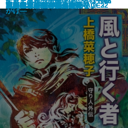
アウトサイダー―クトゥルー神話
ケーキ王子の名推理(スペシャリ
なぜ「星図」が開いていたか―初
恐竜まみれ―発掘現場は今日も命
ギャンブラーが多すぎる
金春屋ゴメス 芥子の花
ロシアよ、我が名を記憶せよ
いまは、空しか見えない
すべて忘れてしまうから
文豪ナビ 松本清張
芽吹長屋仕合せ帖 日照雨
風と行く者―守り人外伝―
君がいないと小説は書けない
下駄の上の卵
次の電車が来るまえに
金春屋ゴメス
チュベローズで待ってる AGE22
チュベローズで待ってる AGE32
昆虫学者はやめられない
石川啄木
傑作選―
テ)6
期ミステリ傑作集―
がけ―