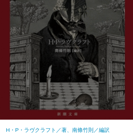
H・P・ラヴクラフト／著、南條竹則／編訳