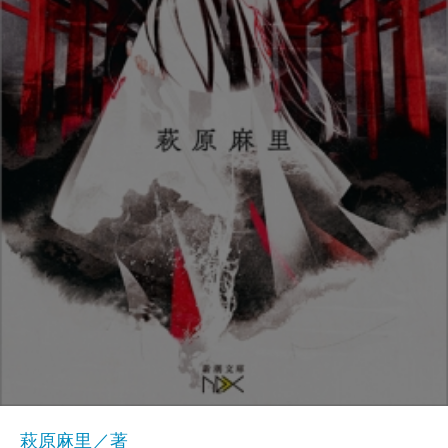
萩原麻里／著