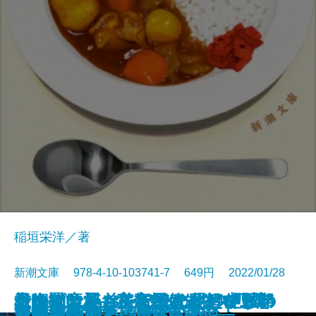
稲垣栄洋／著
新潮文庫 978-4-10-103741-7 649円 2022/01/28
君に勧む杯 文豪とアルケミスト
青銅の魔人―私立探偵 明智小五郎
もうすぐいなくなります―絶滅の
そのマンション、終の住処でいい
一晩置いたカレーはなぜおいしい
コンビニ兄弟2―テンダネス門司
根っこと翼―美智子さまという存
市塵〔下〕
同潤会代官山アパートメント
ボダ子
残りものには、過去がある
いかれころ
歩道橋シネマ
決闘の辻
じじばばのるつぼ
冤罪法廷〔上〕
冤罪法廷〔下〕
巫女島の殺人―呪殺島秘録―
この橋をわたって
あなたの右手は蜂蜜の香り