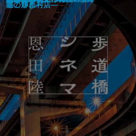
ノベライズ―case 井伏鱒二―
―
生物学―
ですか？
のか―食材と料理のサイエンス―
港こがね村店―
在の輝き―