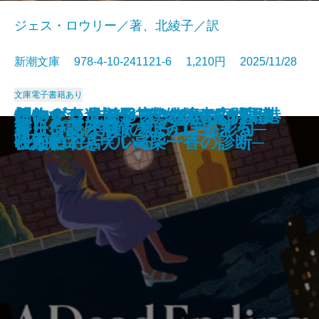
ジェス・ロウリー／著、北綾子／訳
新潮文庫 978-4-10-241121-6 1,210円 2025/11/28
文庫
電子書籍あり
「おかえり」と言える、その日ま
怪物の森─未解決事件捜査官ヴァ
コンビニ兄弟5─テンダネス門司港
このクリニックはつぶれます！2
創作する遺伝子─僕の体の70％は
想いをつなぐメス─俺たちは神じ
ほおずき、きゅっ─みとや・お瑛
アルネの事件簿─Strange life─
離婚弁護士 松岡紬
僕の人生には事件が起きない
春画で見るお江戸風俗考
僕の女を探しているんだ
かれが最後に書いた本
食いしん坊発明家
サンセット・パーク
終止符には早すぎる
新しい花が咲く─ぼんぼん彩句─
ループ・オブ・ザ・コード
ガリンペイロ
好日日記─季節のように生きる─
で─山岳遭難捜索の現場から─
ン・リード─
こがね村店─
─医療コンサル高柴一香の診断─
映画でできている─
ゃない3─
仕入帖─