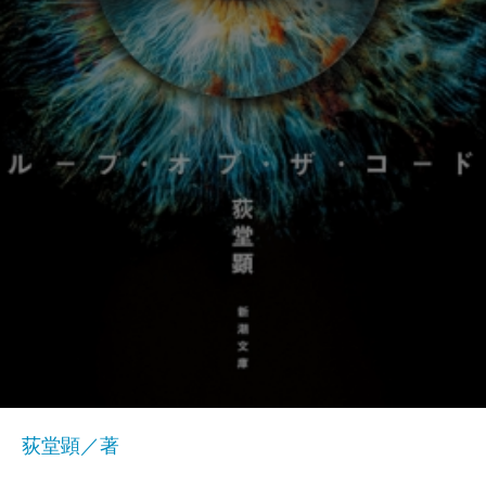
荻堂顕／著