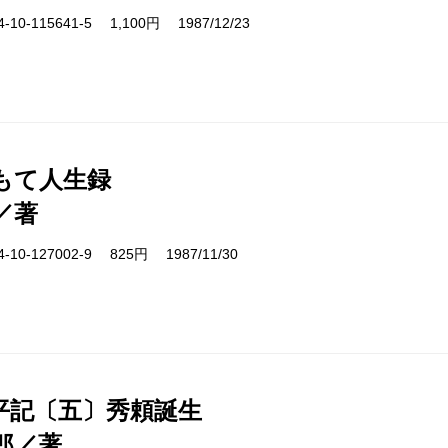
10-115641-5 1,100円 1987/12/23
もて人生録
／著
10-127002-9 825円 1987/11/30
平記〔五〕秀頼誕生
郎／著