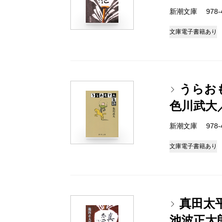
新潮文庫 978-4-
文庫
電子書籍あり
うらお
色川武大
新潮文庫 978-4-
文庫
電子書籍あり
真田太
池波正太