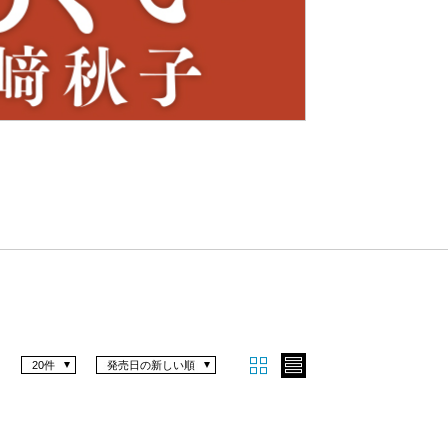
Nex
t
20件
発売日の新しい順