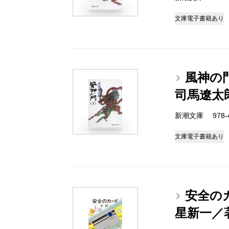
文庫
電子書籍あり
風神の
司馬遼太
新潮文庫 978-4-
文庫
電子書籍あり
安全の
星新一／