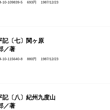
10-109839-5 693円 1987/12/23
平記〔七〕関ヶ原
郎／著
10-115640-8 880円 1987/12/23
平記〔八〕紀州九度山
郎／著