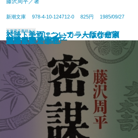
藤沢周平／著
新潮文庫 978-4-10-124712-0 825円 1985/09/27
文庫
電子書籍あり
ベートーヴェン―カラー版作曲家
対談 美酒について―人はなぜ酒
たくさんのタブー
なりそこない王子
おみそれ社会
冬の派閥
男の系譜
夜のかくれんぼ
ノックの音が
密謀〔上〕
密謀〔下〕
闇の穴
吉里吉里人〔上〕
吉里吉里人〔中〕
吉里吉里人〔下〕
おせん
盗賊会社
エヌ氏の遊園地
羆
男どき女どき
の生涯―
を語るか―