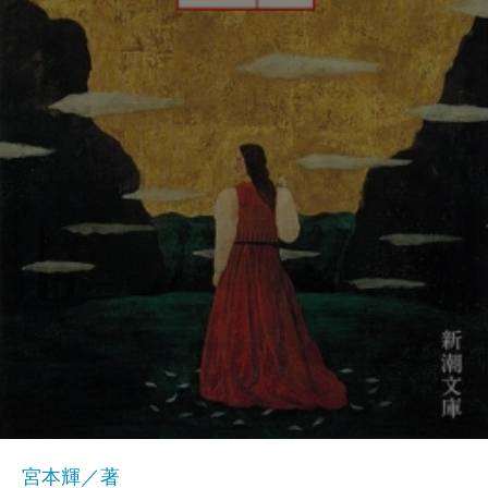
宮本輝／著