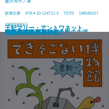
藤沢周平／著
新潮文庫 978-4-10-124711-3 737円 1985/02/27
文庫
電子書籍あり
王妃マリー・アントワネット
王妃マリー・アントワネット
錦繍
天北原野〔上〕
天北原野〔下〕
バッハ―カラー版作曲家の生涯―
破船
もう一つの出会い
あほうがらす
驟り雨
できそこない博物館
キャリー
夜光の階段〔上〕
夜光の階段〔下〕
ミステリー列車が消えた
鹿鳴館
真昼の悪魔
私の美の世界
日本のたくみ
開幕ベルは華やかに
〔上〕
〔下〕