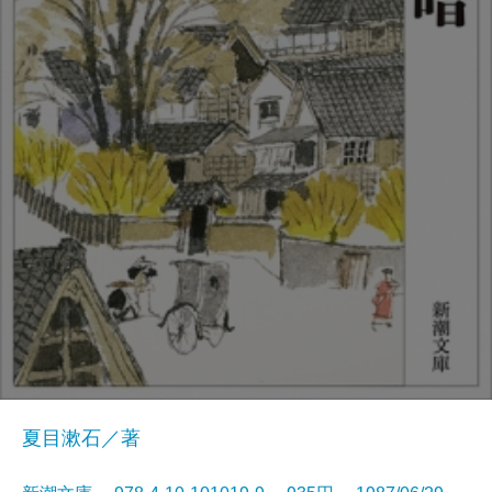
夏目漱石／著