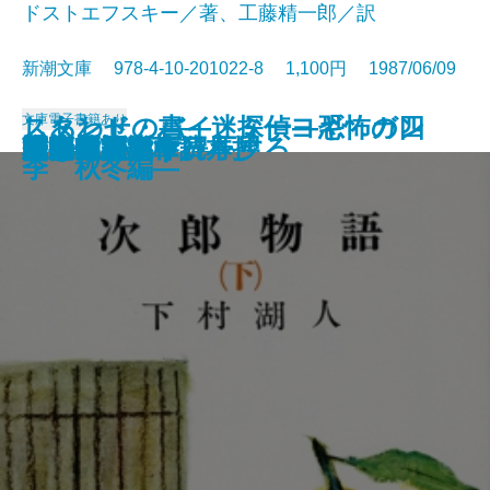
ドストエフスキー／著、工藤精一郎／訳
新潮文庫 978-4-10-201022-8 1,100円 1987/06/09
文庫
電子書籍あり
しあわせの書―迷探偵ヨギ ガン
スタンド・バイ・ミー―恐怖の四
風の盆恋歌
友達・棒になった男
姥ときめき
映画を見ると得をする
明暗
次郎物語〔上〕
次郎物語〔中〕
罪と罰〔上〕
罪と罰〔下〕
次郎物語〔下〕
光抱く友よ
荻窪風土記
風の王国
自家製 文章読本
勇者は語らず
広き迷路
村上朝日堂
刺客 用心棒日月抄
ジーの心霊術―
季 秋冬編―