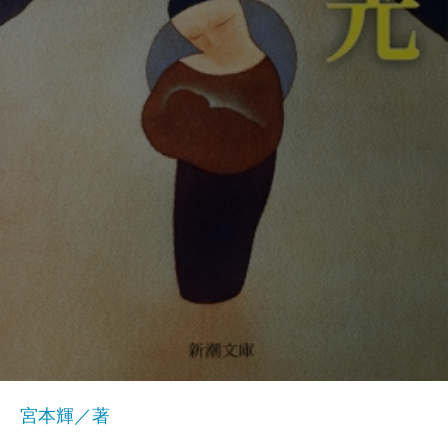
宮本輝／著