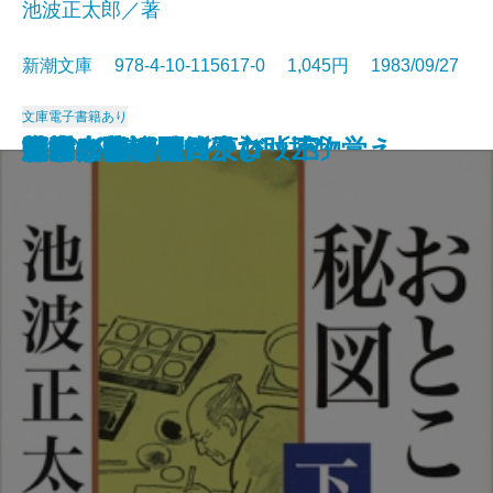
池波正太郎／著
新潮文庫 978-4-10-115617-0 1,045円 1983/09/27
文庫
電子書籍あり
艶書
胡蝶の夢 一
胡蝶の夢 二
男子の本懐
かぼちゃの馬車
神隠し
消えた女―彫師伊之助捕物覚え―
風流太平記
おとこの秘図〔上〕
おとこの秘図〔中〕
おとこの秘図〔下〕
忍びの旗
さまざまな迷路
河童が覗いたヨーロッパ
幻の光
日本の昔話
死海のほとり
密会
洪水はわが魂に及び〔上〕
洪水はわが魂に及び〔下〕