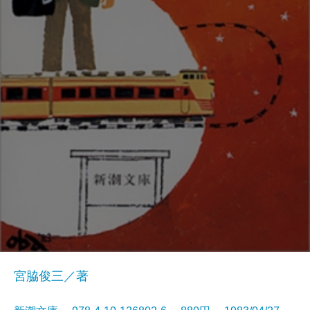
宮脇俊三／著