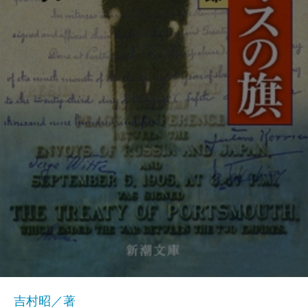
吉村昭／著