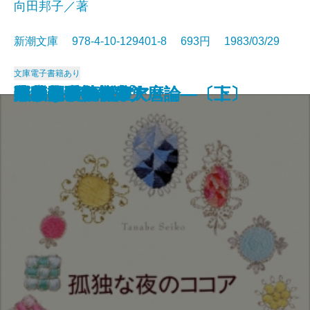
向田邦子／著
新潮文庫 978-4-10-129401-8 693円 1983/03/29
文庫
電子書籍あり
ポーツマスの旗
比叡
夏の闇
思い出トランプ
葉隠入門
最長片道切符の旅
橋ものがたり
花匂う
悪女について
寺内貫太郎一家
孤独な夜のココア
ろまん燈籠
水底の歌―柿本人麿論―〔上〕
水底の歌―柿本人麿論―〔下〕
月の松山
黒革の手帖〔上〕
黒革の手帖〔下〕
黙示録殺人事件
白い夏の墓標
キリストの誕生