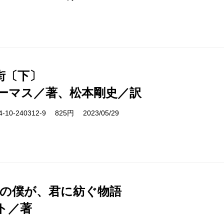
街〔下〕
ーマス／著、松本剛史／訳
10-240312-9 825円 2023/05/29
日の僕が、君に紡ぐ物語
ト／著