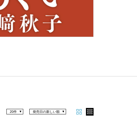
Nex
t
20件
発売日の新しい順