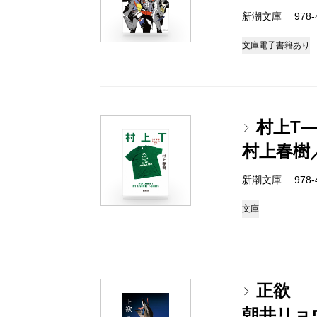
新潮文庫 978-4-
文庫
電子書籍あり
村上T
村上春樹
新潮文庫 978-4-
文庫
正欲
朝井リョ