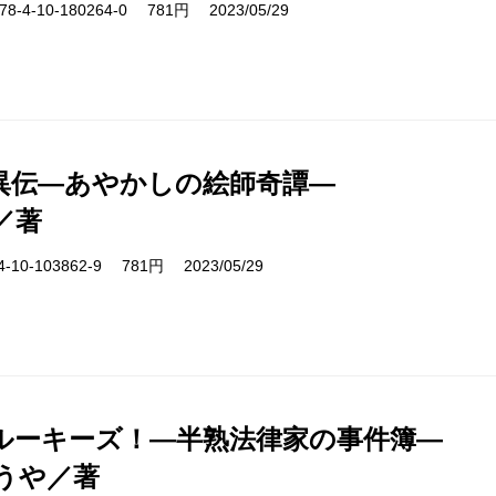
-4-10-180264-0 781円 2023/05/29
異伝―あやかしの絵師奇譚―
／著
10-103862-9 781円 2023/05/29
ルーキーズ！―半熟法律家の事件簿―
うや／著