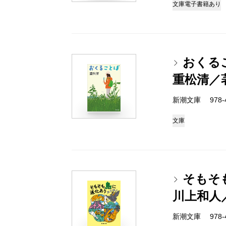
文庫
電子書籍あり
おくる
重松清／
新潮文庫 978-4-
文庫
そもそ
川上和人
新潮文庫 978-4-