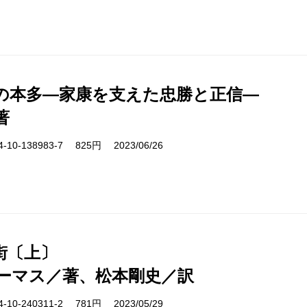
の本多―家康を支えた忠勝と正信―
著
10-138983-7 825円 2023/06/26
街〔上〕
ーマス／著、松本剛史／訳
10-240311-2 781円 2023/05/29