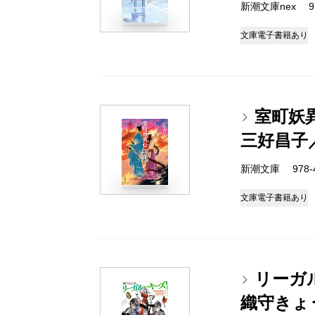
新潮文庫nex 978
文庫
電子書籍あり
室町妖
三好昌子
新潮文庫 978-4-
文庫
電子書籍あり
リーガ
織守きょ