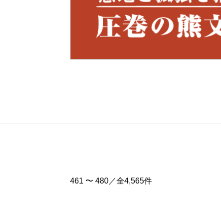
Pre
v
461 〜 480／全4,565件