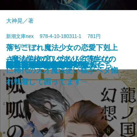
大神晃／著
新潮文庫nex 978-4-10-180311-1 781円
2025/08/28
落ちこぼれ魔法少女の恋愛下剋上
さよならの言い方なんて知らな
─魔法学校のワケあり劣等生なの
文庫
電子書籍あり
厳島
伊勢大名の関ヶ原
筋肉と脂肪 身体の声をきく
マイブック―2026年の記録―
ネバーランド
ビッグ・バウンス
穢れなき者へ
鬼の花婿 幽世の薬剤師
蜘蛛屋敷の殺人
龍ノ国幻想8 呱呱の声
闇抜け─密命船侍始末─
悲鳴
審議官─隠蔽捜査9.5─
定形外郵便
小説作法の奥義
ファウンテンブルーの魔人たち
磔の地
眠れるアンナ・O
い。10
に稀代の天才魔法使い様がベタ惚
れ執着して困ってます─