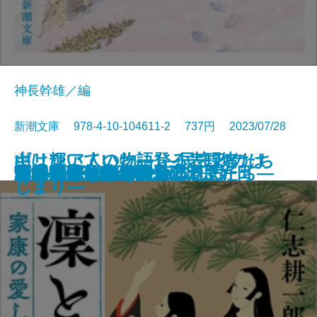
神長幹雄／編
新潮文庫 978-4-10-104611-2 737円 2023/07/28
山は輝いていた―登る表現者たち
ギリシア人の物語1―民主政のは
文庫
サキの忘れ物
沙林 偽りの王国〔上〕
沙林 偽りの王国〔下〕
舞姫
キリング・ヒル
ウナギが故郷に帰るとき
金春屋ゴメス 因果の刀
夏の約束、水の聲
母影
凜と咲け―家康の愛した女たち―
芽吹長屋仕合せ帖 日日是好日
湖の女たち
脳はみんな病んでいる
ひとすじの光を辿れ
すべてはエマのために
幽世の薬剤師4
とわの庭
この気持ちもいつか忘れる
十三人の断章―
じまり―