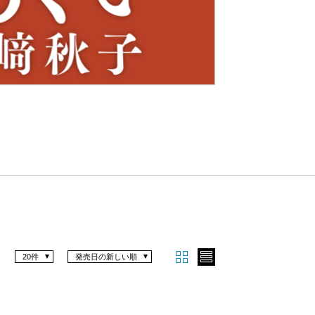
Nex
t
20件
発売日の新しい順