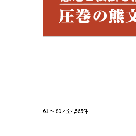
Pre
v
61 〜 80／全4,565件