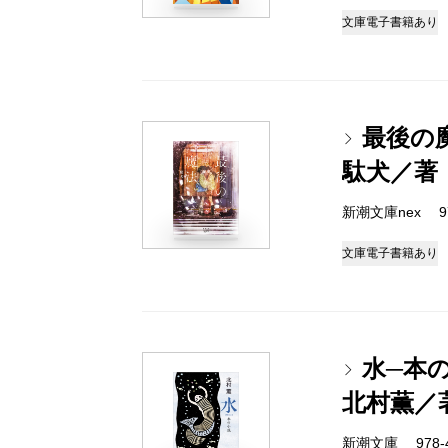
文庫
電子書籍あり
最後の
駄犬／著
新潮文庫nex 978
文庫
電子書籍あり
水─本
北村薫／
新潮文庫 978-4-