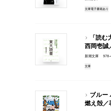
文庫
電子書籍あり
「読む
西岡壱誠
新潮文庫 978-4-
文庫
ブルー
燃え殻／