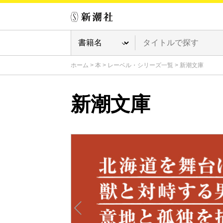
ホーム
>
本
>
レーベル・シリーズ一覧
>
新潮文庫
新潮文庫