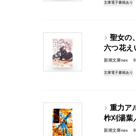
文庫
電子書籍あり
聖女の
六つ花え
新潮文庫nex 978
文庫
電子書籍あり
重力ア
柞刈湯葉
新潮文庫nex 978