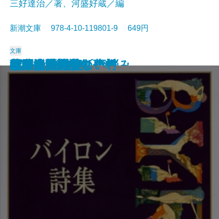
三好達治／著、河盛好蔵／編
新潮文庫 978-4-10-119801-9 649円
文庫
孤独な散歩者の夢想
ゲーテ詩集
脂肪の塊・テリエ館
パルムの僧院〔下〕
巴里の憂鬱
若きウェルテルの悩み
ハイネ詩集
女の一生
パルムの僧院〔上〕
三好達治詩集
バイロン詩集
春琴抄
風立ちぬ・美しい村
ヴィヨンの妻
北原白秋詩集
萩原朔太郎詩集
ヘッセ詩集
春の嵐
椿姫
春