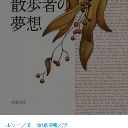
ルソー／著、青柳瑞穂／訳