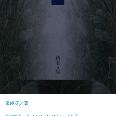
泉鏡花／著