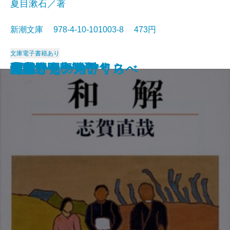
夏目漱石／著
新潮文庫 978-4-10-101003-8 473円
文庫
電子書籍あり
猟銃・闘牛
ヴェルレーヌ詩集
草枕
斜陽
高村光太郎詩集
歌行燈・高野聖
土
真実一路
老妓抄
坊っちゃん
和解
ヰタ・セクスアリス
出家とその弟子
にごりえ・たけくらべ
武蔵野
白痴
青年
雁
それから
門